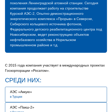
Компания растет, активно развивается и продолжает
поколения Ленинградской атомной станции. Сегодня
международное сотрудничество. Благодаря
компания продолжает работу на строительстве
профессионализму наших строителей мы успешно
Курской АЭС-2, Опытно-демонстрационного
строим и развиваем атомное будущее России.
энергетического комплекса «Прорыв» в Северске,
Сибирского кольцевого источника фотонов,
В связи с расширением географии и увеличением
Федерального детского реабилитационного центра под
количества объектов сегодня мы нуждаемся
Новосибирском, ведет реконструкцию объектов
в специалистах, знающих свое дело и готовых вместе
нефтебазового хозяйства в Норильском
строить сложные промышленные объекты.
промышленном районе и т.д.
Мы будем рады видеть Вас в нашей команде!
С 2015 года компания участвует в международных проектах
Госкорпорации «Росатом».
СРЕДИ НИХ:
АЭС «Аккую»
в Турции
АЭС «Пакш-2»