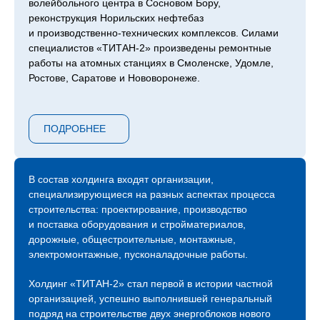
волейбольного центра в Сосновом Бору,
реконструкция Норильских нефтебаз
и производственно-технических комплексов. Силами
специалистов «ТИТАН‑2» произведены ремонтные
работы на атомных станциях в Смоленске, Удомле,
Ростове, Саратове и Нововоронеже.
Сейчас компания продолжает возведение следующей
очереди ЛАЭС – 7 и 8 блоков, градирни второго
ПОДРОБНЕЕ
энергоблока Курской АЭС, инновационный проект
ОДЭК «Прорыв» с реактором на быстрых нейтронах
в Северске, Центра коллективного пользования
«Сибирский кольцевой источник фотонов»
В состав холдинга входят организации,
в Новосибирске, инновационного центра обработки
специализирующиеся на разных аспектах процесса
данных «Иннополис» в Татарстане и прочих.
строительства: проектирование, производство
и поставка оборудования и стройматериалов,
С 2015 года холдинг «ТИТАН‑2» присутствует
дорожные, общестроительные, монтажные,
на международной арене атомных строек и на
электромонтажные, пусконаладочные работы.
сегодняшний день мы являемся генеральными
и ключевыми подрядчиками строительных площадок
Холдинг «ТИТАН‑2» стал первой в истории частной
АЭС «Аккую» в Турции, АЭС «Эль-Дабаа» в Египте,
организацией, успешно выполнившей генеральный
АЭС «Пакш-2» в Венгрии.
подряд на строительстве двух энергоблоков нового