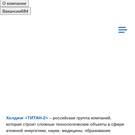
О компании
Вакансии
684
иальная ответственность
Культура
Холдинг «ТИТАН‑2»
– российская группа компаний,
которая строит сложные технологические объекты в сфере
атомной энергетики, науки, медицины, образования.