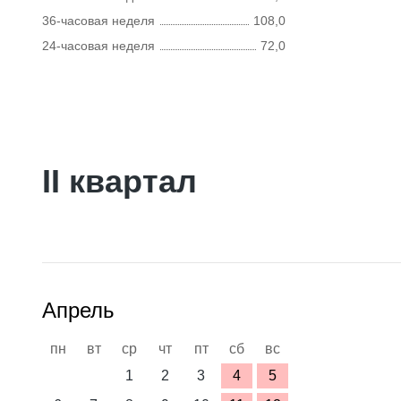
36-часовая неделя
108,0
24-часовая неделя
72,0
II квартал
Апрель
пн
вт
ср
чт
пт
сб
вс
1
2
3
4
5