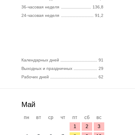
36-часовая неделя
136,8
24-часовая неделя
91,2
Календарных дней
91
Выходных и праздничных
29
Рабочих дней
62
Май
пн
вт
ср
чт
пт
сб
вс
1
2
3