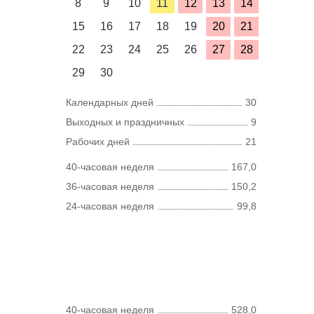
8
9
10
11
12
13
14
15
16
17
18
19
20
21
22
23
24
25
26
27
28
29
30
Календарных дней
30
Выходных и праздничных
9
Рабочих дней
21
40-часовая неделя
167,0
36-часовая неделя
150,2
24-часовая неделя
99,8
40-часовая неделя
528,0