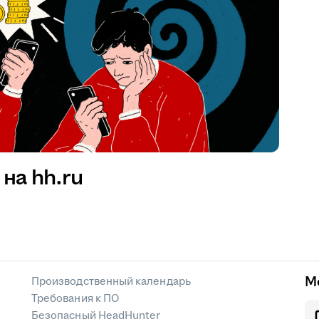
на hh.ru
М
Производственный календарь
Требования к ПО
Безопасный HeadHunter