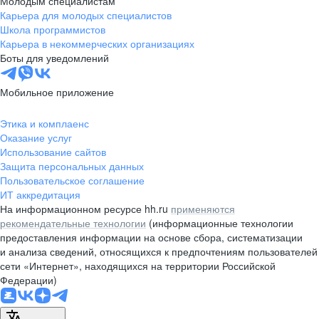
Молодым специалистам
Карьера для молодых специалистов
pr@nsk.hh.ru
Школа программистов
Карьера в некоммерческих организациях
Минск
Боты для уведомлений
пр-т Дзержинского, д. 57,
10 этаж, помещение 45-1
Мобильное приложение
+375 (17)
336-03-02
Этика и комплаенс
pr@rabota.by
Оказание услуг
Использование сайтов
Алматы
Защита персональных данных
Пользовательское соглашение
пр. Абая, д. 151, БЦ Алатау,
ИТ аккредитация
12 этаж, офис 1209
На информационном ресурсе hh.ru
применяются
+7 727 232-13-13
рекомендательные технологии
(информационные технологии
pr@headhunter.com.kz
предоставления информации на основе сбора, систематизации
и анализа сведений, относящихся к предпочтениям пользователей
сети «Интернет», находящихся на территории Российской
Федерации)