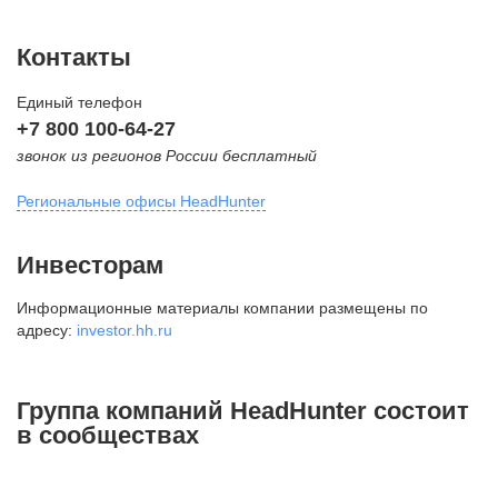
Контакты
Единый телефон
+7 800 100-64-27
звонок из регионов России бесплатный
Региональные офисы HeadHunter
Москва
Инвесторам
внутригородская территория
Информационные материалы компании размещены по
Муниципальный округ Тверской,
адресу:
investor.hh.ru
2-я Брестская ул., д. 48,
помещение 25
+7 495 974-64-27
Группа компаний HeadHunter состоит
+7 495 980-64-27
в сообществах
+7 495 134-92-24
press@hh.ru