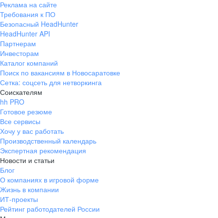
Реклама на сайте
+7 343 226-79-99
Требования к ПО
pr@ural.hh.ru
Безопасный HeadHunter
HeadHunter API
Краснодар
Партнерам
Инвесторам
ул. Янковского, д. 169, 7 этаж,
Каталог компаний
706 каб.
Поиск по вакансиям в Новосаратовке
+7 861 205-55-57
Сетка: соцсеть для нетворкинга
pr@krd.hh.ru
Соискателям
hh PRO
Готовое резюме
Владивосток
Все сервисы
пер. Ланинский д. 4, офис 3.4
Хочу у вас работать
Производственный календарь
+7 423 202-33-28
Экспертная рекомендация
pr@dv.hh.ru
Новости и статьи
Блог
Новосибирск
О компаниях в игровой форме
Жизнь в компании
ул. Большевистская, д. 35,
ИТ-проекты
помещение 21
Рейтинг работодателей России
+7 383 207-94-64