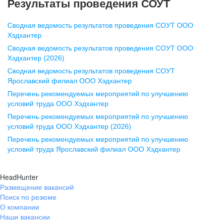
Результаты проведения СОУТ
pr@nn.hh.ru
Сводная ведомость результатов проведения СОУТ ООО
Воронеж
Хэдхантер
Сводная ведомость результатов проведения СОУТ ООО
ул. Комиссаржевской, д. 10,
Хэдхантер (2026)
офис 1212
Сводная ведомость результатов проведения СОУТ
+7 473 280-05-05
Ярославский филиал ООО Хэдхантер
pr@vrn.hh.ru
Перечень рекомендуемых мероприятий по улучшению
условий труда ООО Хэдхантер
Казань
Перечень рекомендуемых мероприятий по улучшению
ул. Спартаковская, д. 2А, этаж 3,
условий труда ООО Хэдхантер (2026)
помещение 15
Перечень рекомендуемых мероприятий по улучшению
условий труда Ярославский филиал ООО Хэдхантер
+7 843 212-12-50
pr@kzn.hh.ru
HeadHunter
Размещение вакансий
Екатеринбург
Поиск по резюме
ул. Боевых Дружин, стр. 20,
О компании
5 этаж, офис 505, 521
Наши вакансии